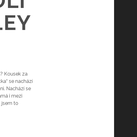
LÍ
LEY
o? Kousek za
čka“ se nachází
oni. Nachází se
ámá i mezi
u jsem to