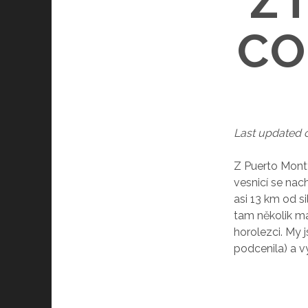
Z
CO
Last updated 
Z Puerto Mont
vesnicí se nac
asi 13 km od s
tam několik ma
horolezci. My j
podcenila) a v