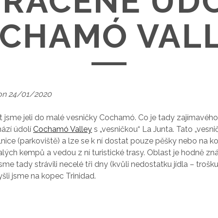
TRACENÉ ÚDO
CHAMÓ VAL
on 24/01/2020
t jsme jeli do malé vesničky Cochamó. Co je tady zajímavéh
hází údolí
Cochamó Valley
s „vesničkou“ La Junta. Tato „vesni
ilnice (parkoviště) a lze se k ní dostat pouze pěšky nebo na k
lých kempů a vedou z ní turistické trasy. Oblast je hodně zn
sme tady strávili necelé tři dny (kvůli nedostatku jídla – trošk
yšli jsme na kopec Trinidad.