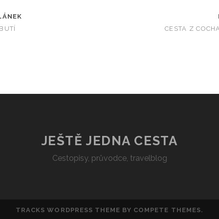
LÁNEK
BUTÍ
CESTA Z COCH
JEŠTĚ JEDNA CESTA
Cestopisy, průvodce, travelblog
TRACKS WORDPRESS THEME
BY COMPETE THEMES.