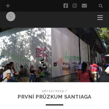
facebook
instagram
e-
mail
CESTOVÁNÍ
DIGITÁLNÍ NOMÁDSTVÍ
26/12/2019
/
PRVNÍ PRŮZKUM SANTIAGA