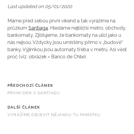
Last updated on 05/01/2020
Máme před sebou první víkend a tak vyrážíme na
průzkum
Santiaga
. Hledáme nejbližší metro, obchody,
bankomaty. Zjišťujeme, že bankomaty na ulici jako u
nás nejsou. Vždycky jsou umístěny přímo v „budově“
banky. Výjímkou jsou automaty třeba v metru. Asi vědí
proč (viz. obrázek = Banco de Chile).
PŘEDCHOZÍ ČLÁNEK
PRVNÍ DEN V SANTIAGU
DALŠÍ ČLÁNEK
VYRÁŽÍME OBJEVIT NĚJAKOU TU PAMÁTKU